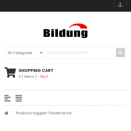
SHOPPING CART
0
( items )
Rp
0
/
Products tagged “Governance”