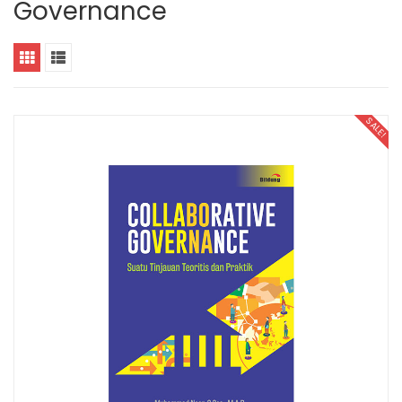
Governance
SALE!
Analisis Real I (Edisi Pertama)
Metode Penelitian Kualitatif untuk Ilmu Lingkungan
rice was: Rp 85.000.
Current price is: Rp 73.000.
Original price was: Rp 78.000.
Current price is: Rp 70.000.
Original price 
Cu
00
Rp
70.000
Rp
73.000
 CART
ADD TO CART
ADD TO CAR
Obesitas Regulasi: Konseptualisasi Perlindungan Hak Hukum Bagi Diaspora
Tindak Pidana terhadap Nyawa: Konstruksi Hukum dan Penerapannya dalam Praktik Peradilan Pidana di Indonesia Berdasarkan KUHP Baru dan KUHP Lama Indonesia
rice was: Rp 88.000.
Current price is: Rp 80.000.
Original price was: Rp 95.000.
Current price is: Rp 82.000.
Original price 
Cu
00
Rp
82.000
Rp
80.000
 CART
ADD TO CART
ADD TO CAR
Dinamika Wacana Al-Islam dan Kemuhammadiyahan
Dasar-Dasar Manajemen
Dinam
Original price was: Rp 76.000.
Current price is: Rp 65.000.
00
Rp
65.000
Rp
85.000