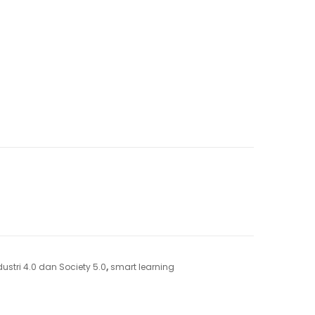
dustri 4.0 dan Society 5.0
,
smart learning