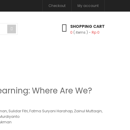
Checkout
My account
SHOPPING CART
0
( items )
Rp
0
earning: Where Are We?
00.
man, Sulidar Fitri, Fatma Suryani Harahap, Zainul Muttaqin,
, Murdiyanto
 Rukman