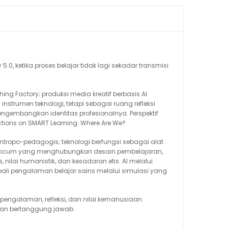
0, ketika proses belajar tidak lagi sekadar transmisi
.
ng Factory; produksi media kreatif berbasis AI
strumen teknologi, tetapi sebagai ruang refleksi
mbangkan identitas profesionalnya. Perspektif
ctions on SMART Learning: Where Are We?
ntropo-pedagogis; teknologi berfungsi sebagai alat
l practicum yang menghubungkan desain pembelajaran,
nilai humanistik, dan kesadaran etis. AI melalui
i pengalaman belajar sains melalui simulasi yang
pengalaman, refleksi, dan nilai kemanusiaan.
, dan bertanggung jawab.