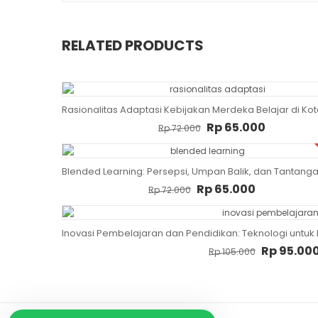
RELATED PRODUCTS
Rasionalitas Adaptasi Kebijakan Merdeka Belajar di Ko
Original price was: Rp 72.0
Current price
Rp
65.000
Rp
72.000
Blended Learning: Persepsi, Umpan Balik, dan Tantang
Original price was: Rp 72.000
Current price i
Rp
65.000
Rp
72.000
Inovasi Pembelajaran dan Pendidikan: Teknologi untuk 
Original price
Rp
95.00
Rp
105.000