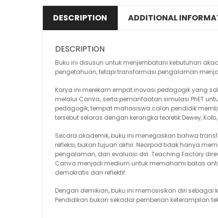
DESCRIPTION
ADDITIONAL INFORMA
DESCRIPTION
Buku ini disusun untuk menjembatani kebutuhan akademi
pengetahuan, tetapi transformasi pengalaman menja
Karya ini merekam empat inovasi pedagogik yang salin
melalui Canva; serta pemanfaatan simulasi PhET untu
pedagogik, tempat mahasiswa calon pendidik memba
tersebut selaras dengan kerangka teoretik Dewey, Kol
Secara akademik, buku ini menegaskan bahwa transfor
refleksi, bukan tujuan akhir. Nearpod tidak hanya me
pengalaman, dan evaluasi diri. Teaching Factory direv
Canva menjadi medium untuk memahami batas antara
demokratis dan reflektif.
Dengan demikian, buku ini memosisikan diri sebagai k
Pendidikan bukan sekadar pemberian keterampilan tekn