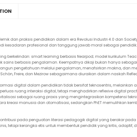
TION
k dan praksis pendidikan dalam era Revolusi Industri 4.0 dan Society 5.
di kesadaran profesional dan tanggung jawab moral sebagai pendidik
g berkelindan: smart learning berbasis Nearpod; model kurikulum Teachi
k sains berbasis pengalaman. Keempatnya dikaji bukan hanya sebagai in
ngun pengetahuan melalui pengalaman, menafsirkan makna, dan menge
b, Schön, Freire, dan Mezirow sebagaimana diuraikan dalam naskah Refle
masi digital dalam pendidikan tidak bersifat teknosentris, melainkan a
mperluas ruang interaksi digital, tetapi menghadirkan reflexive digita
italisasi sebagai ruang praxis yang mengintegrasikan kompetensi teknis, 
 kreasi manusia dan otomatisasi, sedangkan PhET memulihkan kembal
ontribusi pada penguatan literasi pedagogik digital yang berakar pada 
is, tetapi kerangka etis untuk membentuk pendidik yang kritis, adaptif