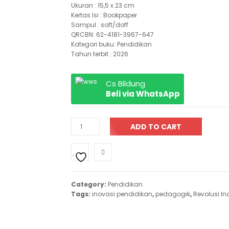
Ukuran : 15,5 x 23 cm
Kertas Isi : Bookpaper
Sampul : soft/doff
QRCBN: 62-4181-3967-647
Kategori buku: Pendidikan
Tahun terbit : 2026
Cs Bildung
Beli via WhatsApp
ADD TO CART
Category:
Pendidikan
Tags:
inovasi pendidikan
,
pedagogik
,
Revolusi In