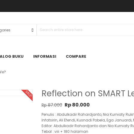
ALOG BUKU
INFORMASI
COMPARE
 We?
Reflection on SMART L
SALE!
Original price was: Rp 87.000.
Current price is: Rp 80.0
Rp
80.000
Rp
87.000
Penulis : Abdulkadir Rahardjanto, Nia Kurniaty Ruk
Infatsirin, Ali Efendi, Kusnadi Pobela, Ega Januardi
Editor: Abdulkadir Rahardjanto dan Nia Kurniaty
Tebal : viii + 180 halaman