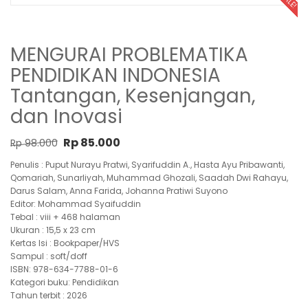
SALE!
MENGURAI PROBLEMATIKA
PENDIDIKAN INDONESIA
Tantangan, Kesenjangan,
dan Inovasi
Original price was: Rp 98.000.
Current price is: Rp 85.000.
Rp
85.000
Rp
98.000
Penulis : Puput Nurayu Pratwi, Syarifuddin A., Hasta Ayu Pribawanti,
Qomariah, Sunarliyah, Muhammad Ghozali, Saadah Dwi Rahayu,
Darus Salam, Anna Farida, Johanna Pratiwi Suyono
Editor: Mohammad Syaifuddin
Tebal : viii + 468 halaman
Ukuran : 15,5 x 23 cm
Kertas Isi : Bookpaper/HVS
Sampul : soft/doff
ISBN: 978-634-7788-01-6
Kategori buku: Pendidikan
Tahun terbit : 2026