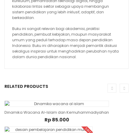
kurikulum, pemanfaatan teknologi digital, hingga
kolaborasi lintas sektor sebagai upaya membangun
sistem pendidikan yang lebih inklusif, adaptif, dan
berkeadilan.
Buku ini sangat relevan bagi akademisi, praktisi
pendidikan, pembuat kebijakan, maupun masyarakat
umum yang peduli terhadap masa depan pendidikan
Indonesia. Buku ini diharapkan menjadi pemantik diskusi
sekaligus inspirasi untuk menghadirkan perubahan nyata
dalam dunia pendidikan nasional.
RELATED PRODUCTS
Dinamika Wacana Al-Islam dan Kemuhammadiyahan
AD
Rp
85.000
SALE!