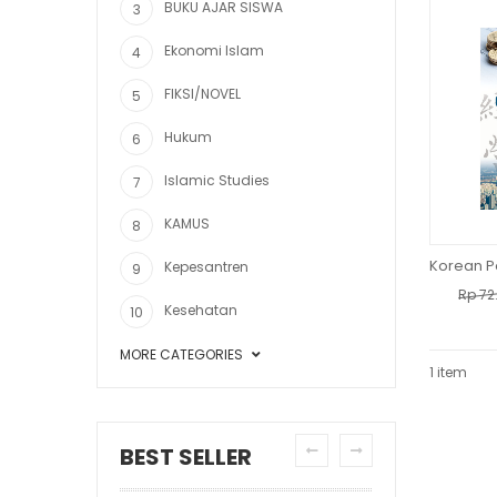
BUKU AJAR SISWA
Ekonomi Islam
FIKSI/NOVEL
Hukum
Islamic Studies
KAMUS
Kepesantren
Rp
72
Kesehatan
MORE CATEGORIES
1 item
BEST SELLER