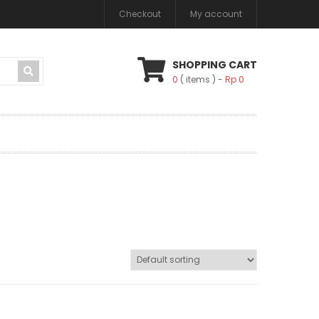
Checkout
My account
SHOPPING CART
0
( items )
Rp
0