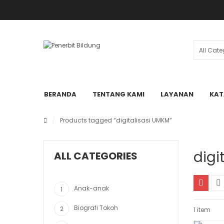
BERANDA
TENTANG KAMI
LAYANAN
KAT
/
Products tagged “digitalisasi UMKM”
digi
ALL CATEGORIES
Anak-anak
Biografi Tokoh
1 item