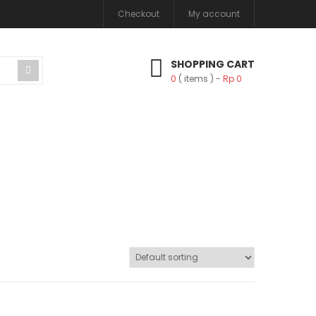
Checkout
My account
SHOPPING CART
0
( items )
Rp
0